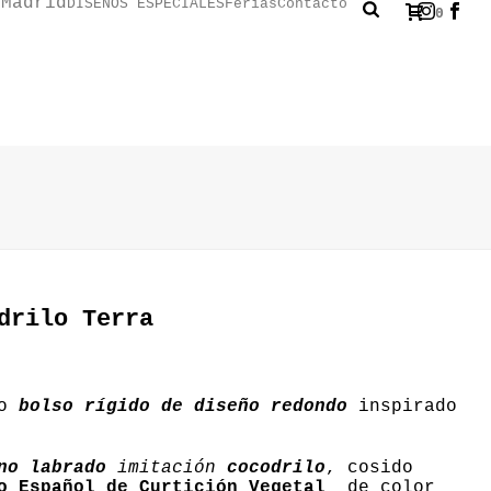
DISEÑOS ESPECIALES
Ferias
Contacto
0
drilo Terra
co
bolso rígido de diseño redondo
inspirado
no labrado
imitación
cocodrilo
, cosido
o Español de Curtición Vegetal
de color